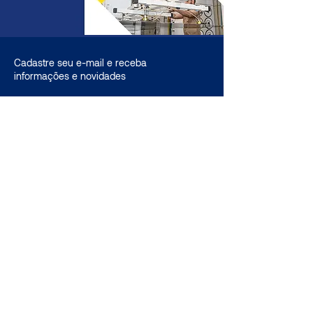
Cadastre seu e-mail e receba
informações e novidades
Assinar
Fale conosco
Nome
Email
Código
Telefone