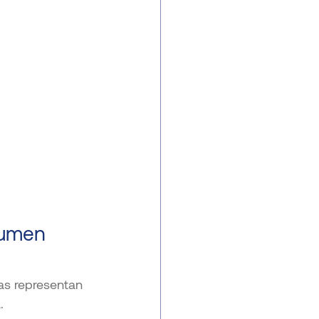
sumen 
as representan 
.