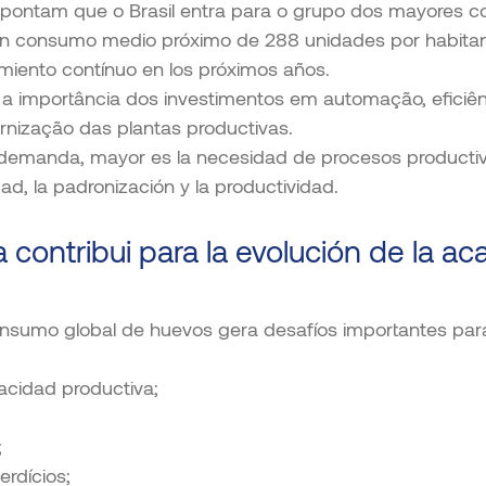
apontam que o Brasil entra para o grupo dos mayores c
on consumo medio próximo de 288 unidades por habitan
miento contínuo en los próximos años.
 a importância dos investimentos em automação, eficiên
rnização das plantas productivas.
demanda, mayor es la necesidad de procesos producti
dad, la padronización y la productividad.
 contribui para la evolución de la a
consumo global de huevos gera desafíos importantes par
acidad productiva;
;
rdícios;