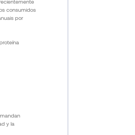
 recientemente 
vos consumidos 
nuais por 
proteína 
demandan 
d y la 