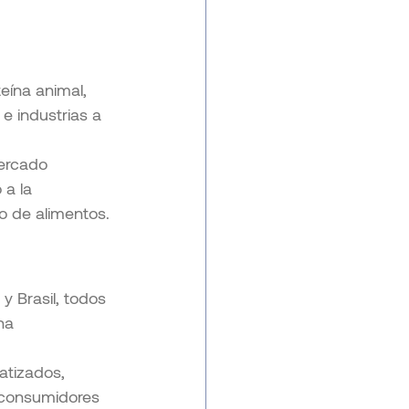
eína animal, 
e industrias a 
mercado 
a la 
o de alimentos.
 Brasil, todos 
na 
tizados, 
 consumidores 