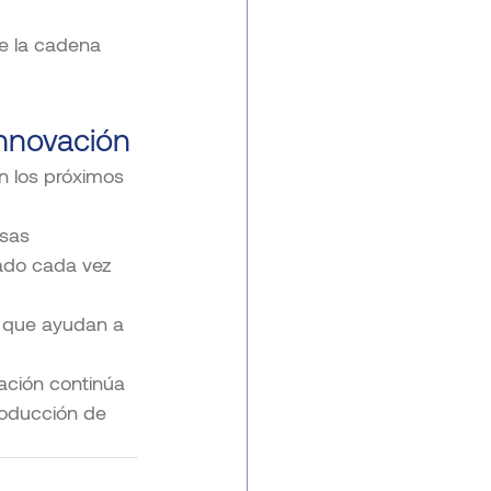
de la cadena 
innovación
 los próximos 
sas 
ado cada vez 
 que ayudan a 
ación continúa 
roducción de 