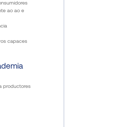
onsumidores 
te ao ao e 
cia 
vos capaces 
cademia 
a productores 