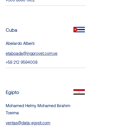
Cuba
Abelardo Alberti
etaboada@ingproyet.com.ve
+58 212 9594008
Egipto
Mohamed Helmy Mohamed Ibrahim
Toeima
ventas@data-egypt.com