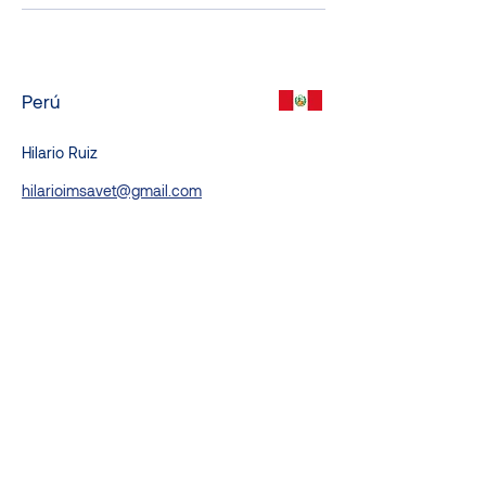
Perú
Hilario Ruiz
hilarioimsavet@gmail.com
+51 915 067 145
Vietnam
Dao Xuan Luong
luongdao@xuanthanhesla.com
+84 976 237 858