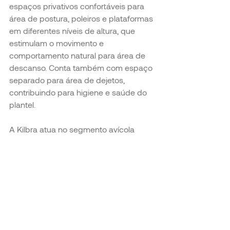
espaços privativos confortáveis para 
área de postura, poleiros e plataformas 
em diferentes níveis de altura, que 
estimulam o movimento e 
comportamento natural para área de 
descanso. Conta também com espaço 
separado para área de dejetos, 
contribuindo para higiene e saúde do 
plantel.
A Kilbra atua no segmento avícola 
nacional e internacional, estando 
presente em mais de 30 países e 
contribuindo para a produção de mais 
de 120 milhões de ovos por dia no 
mundo, por meio de seus 
equipamentos. Faça parte dessa 
comunidade: conheça e escolha as 
soluções de alta tecnologia da Kilbra 