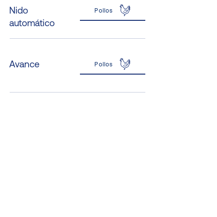
Nido
Pollos
automático
Avance
Pollos
Máquina
Échale un vistazo
secadora de
estiércol
Gestión de
Échale un vistazo
almacenes