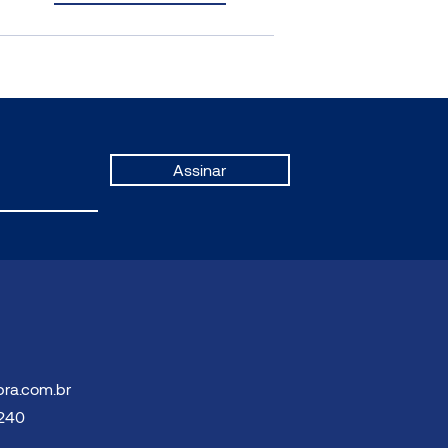
Assinar
bra.com.br
3240