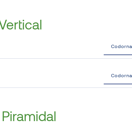
Vertical
Codorn
Codorn
 Piramidal