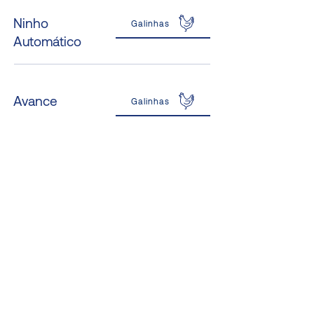
Ninho
Galinhas
Automático
Avance
Galinhas
Máquina para
Confira
secar esterco
Gerenciamento de
Confira
Galpão